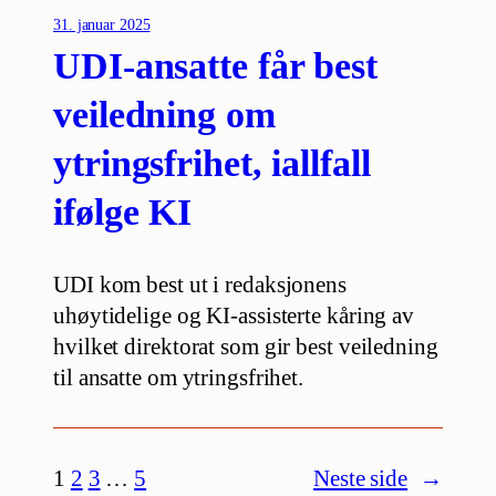
31. januar 2025
UDI-ansatte får best
veiledning om
ytringsfrihet, iallfall
ifølge KI
UDI kom best ut i redaksjonens
uhøytidelige og KI-assisterte kåring av
hvilket direktorat som gir best veiledning
til ansatte om ytringsfrihet.
1
2
3
…
5
Neste side
→