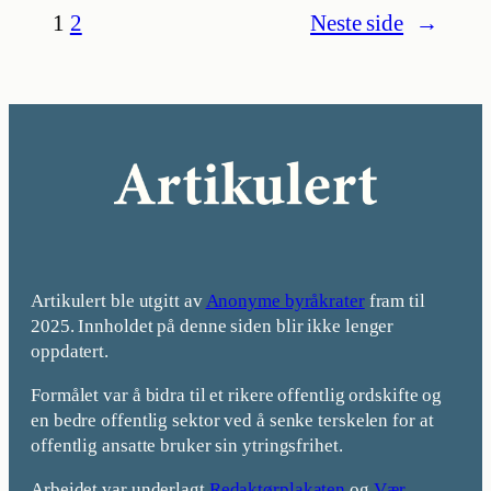
1
2
Neste side
→
Artikulert ble utgitt av
Anonyme byråkrater
fram til
2025. Innholdet på denne siden blir ikke lenger
oppdatert.
Formålet var å bidra til et rikere offentlig ordskifte og
en bedre offentlig sektor ved å senke terskelen for at
offentlig ansatte bruker sin ytringsfrihet.
Arbeidet var underlagt
Redaktørplakaten
og
Vær