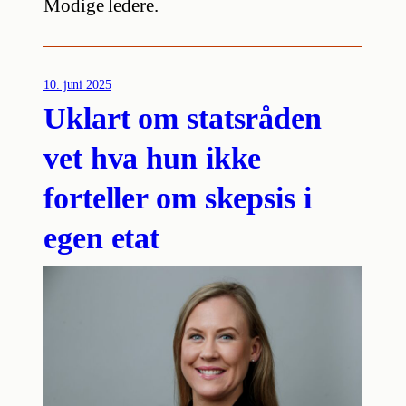
Modige ledere.
10. juni 2025
Uklart om statsråden
vet hva hun ikke
forteller om skepsis i
egen etat