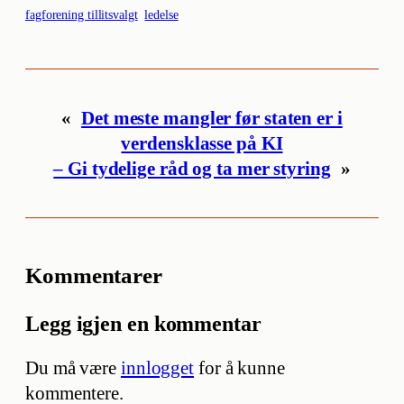
fagforening tillitsvalgt
ledelse
«
Det meste mangler før staten er i
verdensklasse på KI
– Gi tydelige råd og ta mer styring
»
Kommentarer
Legg igjen en kommentar
Du må være
innlogget
for å kunne
kommentere.