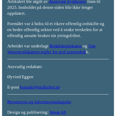
Artikulert ble utgitt av
Anonyme byråkrater
fram til
2025. Innholdet på denne siden blir ikke lenger
oppdatert.
Formålet var å bidra til et rikere offentlig ordskifte og
en bedre offentlig sektor ved å senke terskelen for at
offentlig ansatte bruker sin ytringsfrihet.
Arbeidet var underlagt
Redaktørplakaten
og
Vær
Varsom-plakatens regler for god presseskik
k.
Ansvarlig redaktør:
Øyvind Eggen
E-post
kontakt@artikulert.no
.
Personvern og informasjonskapsler
Design og publisering:
Smog AS