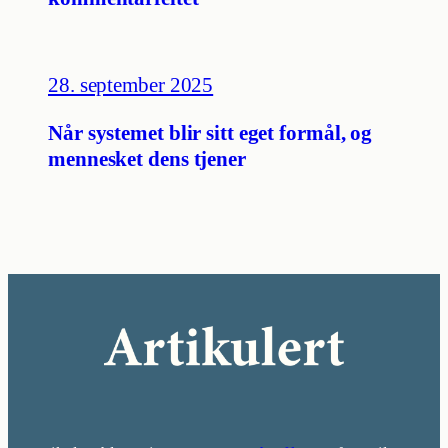
28. september 2025
Når systemet blir sitt eget formål, og
mennesket dens tjener