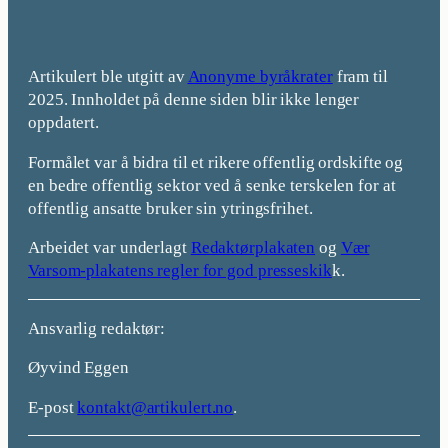
Artikulert ble utgitt av
Anonyme byråkrater
fram til
2025. Innholdet på denne siden blir ikke lenger
oppdatert.
Formålet var å bidra til et rikere offentlig ordskifte og
en bedre offentlig sektor ved å senke terskelen for at
offentlig ansatte bruker sin ytringsfrihet.
Arbeidet var underlagt
Redaktørplakaten
og
Vær
Varsom-plakatens regler for god presseskik
k.
Ansvarlig redaktør:
Øyvind Eggen
E-post
kontakt@artikulert.no
.