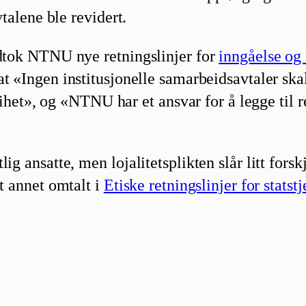
vtalene ble revidert.
edtok NTNU nye retningslinjer for
inngåelse og 
t at «Ingen institusjonelle samarbeidsavtaler sk
», og «NTNU har et ansvar for å legge til re
ig ansatte, men lojalitetsplikten slår litt forsk
nt annet omtalt i
Etiske retningslinjer for statst