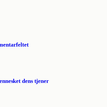
mentarfeltet
mennesket dens tjener