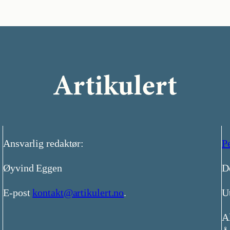
Ansvarlig redaktør:
P
Øyvind Eggen
D
E-post
kontakt@artikulert.no
.
Ut
Al