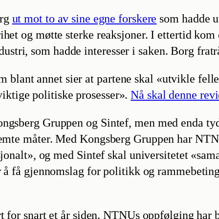
org
ut mot to av sine egne forskere
som hadde utt
ihet og møtte sterke reaksjoner. I ettertid kom
ri, som hadde interesser i saken. Borg fratråd
lant annet sier at partene skal «utvikle fell
ktige politiske prosesser».
Nå skal denne revi
Kongsberg Gruppen og Sintef, men med enda tyd
estemte måter. Med Kongsberg Gruppen har NTN
sjonalt», og med Sintef skal universitetet «sam
r å få gjennomslag for politikk og rammebeting
rt for snart et år siden. NTNUs oppfølging har 