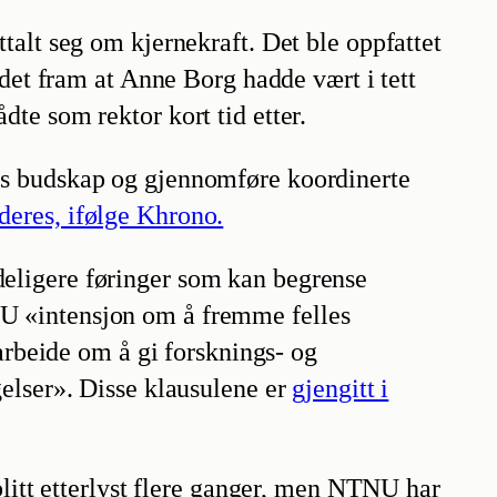
alt seg om kjernekraft. Det ble oppfattet
 det fram at Anne Borg hadde vært i tett
te som rektor kort tid etter.
es budskap og gjennomføre koordinerte
deres, ifølge Khrono.
eligere føringer som kan begrense
U «intensjon om å fremme felles
arbeide om å gi forsknings- og
elser». Disse klausulene er
gjengitt i
blitt etterlyst flere ganger, men NTNU har