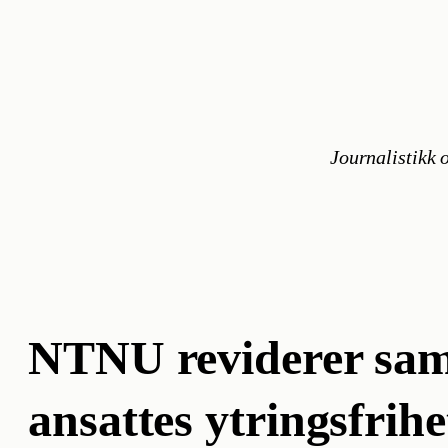
Hopp
til
innhold
Journalistikk o
NTNU reviderer sama
ansattes ytringsfrihe