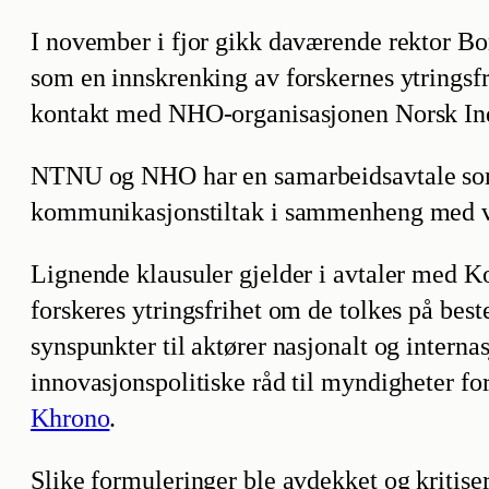
I november i fjor gikk daværende rektor B
som en innskrenking av forskernes ytringsfr
kontakt med NHO-organisasjonen Norsk Indust
NTNU og NHO har en samarbeidsavtale som b
kommunikasjonstiltak i sammenheng med vi
Lignende klausuler gjelder i avtaler med 
forskeres ytringsfrihet om de tolkes på b
synspunkter til aktører nasjonalt og interna
innovasjonspolitiske råd til myndigheter fo
Khrono
.
Slike formuleringer ble avdekket og kritise