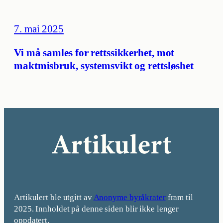
7. mai 2025
Vi må samles for rettssikkerhet, mot
maktmisbruk, systemsvikt og rettsløshet
Artikulert ble utgitt av
Anonyme byråkrater
fram til
2025. Innholdet på denne siden blir ikke lenger
oppdatert.