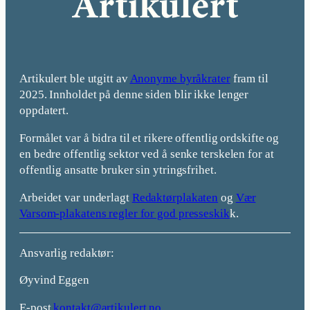
Artikulert ble utgitt av
Anonyme byråkrater
fram til
2025. Innholdet på denne siden blir ikke lenger
oppdatert.
Formålet var å bidra til et rikere offentlig ordskifte og
en bedre offentlig sektor ved å senke terskelen for at
offentlig ansatte bruker sin ytringsfrihet.
Arbeidet var underlagt
Redaktørplakaten
og
Vær
Varsom-plakatens regler for god presseskik
k.
Ansvarlig redaktør:
Øyvind Eggen
E-post
kontakt@artikulert.no
.