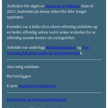
Artikulert ble utgitt av
Anonyme byråkrater
fram til
2025. Innholdet på denne siden blir ikke lenger
oppdatert.
Formålet var å bidra til et rikere offentlig ordskifte og
en bedre offentlig sektor ved å senke terskelen for at
offentlig ansatte bruker sin ytringsfrihet.
Arbeidet var underlagt
Redaktørplakaten
og
Vær
Varsom-plakatens regler for god presseskik
k.
Ansvarlig redaktør:
Øyvind Eggen
E-post
kontakt@artikulert.no
.
Personvern og informasjonskapsler