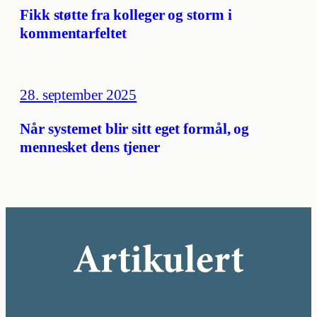
Fikk støtte fra kolleger og storm i
kommentarfeltet
28. september 2025
Når systemet blir sitt eget formål, og
mennesket dens tjener