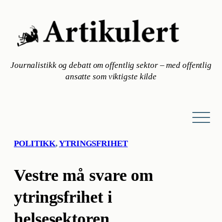
Hopp
til
innhold
Journalistikk og debatt om offentlig sektor – med offentlig
ansatte som viktigste kilde
POLITIKK
, 
YTRINGSFRIHET
Vestre må svare om
ytringsfrihet i
helsesektoren