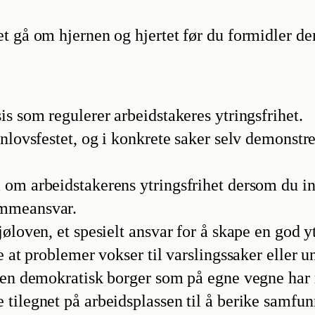
et gå om hjernen og hjertet før du formidler d
is som regulerer arbeidstakeres ytringsfrihet.
nlovsfestet, og i konkrete saker selv demonstre
om arbeidstakerens ytringsfrihet dersom du inf
ømmeansvar.
øloven, et spesielt ansvar for å skape en god yt
e at problemer vokser til varslingssaker eller u
 en demokratisk borger som på egne vegne har ret
ilegnet på arbeidsplassen til å berike samfunne