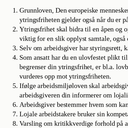
Grunnloven, Den europeiske menneskere
ytringsfriheten gjelder også når du er p
Ytringsfrihet skal bidra til en åpen og
viktig for en slik opplyst samtale, ogs
Selv om arbeidsgiver har styringsrett,
Som ansatt har du en ulovfestet plikt t
begrenser din ytringsfrihet, er bl.a. lo
vurderes opp mot ytringsfriheten.
Ifølge arbeidsmiljøloven skal arbeidsgiv
arbeidsgiveren din informerer om loja
Arbeidsgiver bestemmer hvem som kan 
Lojale arbeidstakere bruker sin kompet
Varsling om kritikkverdige forhold på a