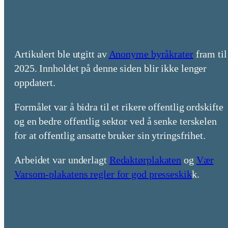
Artikulert ble utgitt av
Anonyme byråkrater
fram til
2025. Innholdet på denne siden blir ikke lenger
oppdatert.
Formålet var å bidra til et rikere offentlig ordskifte
og en bedre offentlig sektor ved å senke terskelen
for at offentlig ansatte bruker sin ytringsfrihet.
Arbeidet var underlagt
Redaktørplakaten
og
Vær
Varsom-plakatens regler for god presseskik
k.