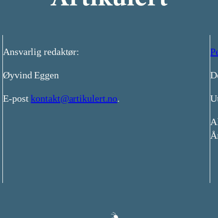
Ansvarlig redaktør:
P
Øyvind Eggen
D
E-post
kontakt@artikulert.no
.
Ut
Al
Å