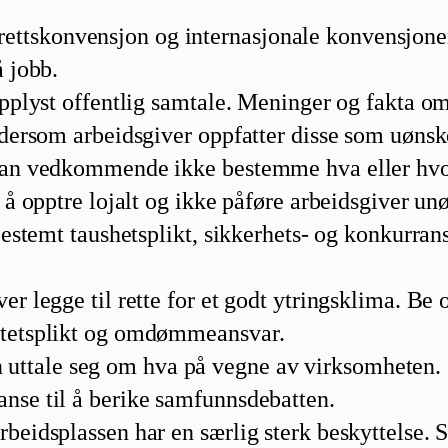
ttskonvensjon og internasjonale konvensjoner 
å jobb.
 opplyst offentlig samtale. Meninger og fakta o
å dersom arbeidsgiver oppfatter disse som uønsk
 kan vedkommende ikke bestemme hva eller hvo
il å opptre lojalt og ikke påføre arbeidsgiver
vbestemt taushetsplikt, sikkerhets- og konkurra
er legge til rette for et godt ytringsklima. Be 
litetsplikt og omdømmeansvar.
uttale seg om hva på vegne av virksomheten.
anse til å berike samfunnsdebatten.
rbeidsplassen har en særlig sterk beskyttelse.