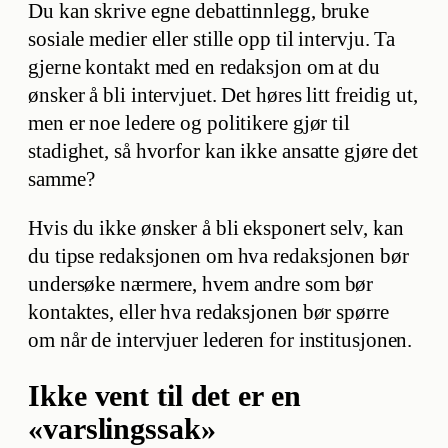
Du kan skrive egne debattinnlegg, bruke
sosiale medier eller stille opp til intervju. Ta
gjerne kontakt med en redaksjon om at du
ønsker å bli intervjuet. Det høres litt freidig ut,
men er noe ledere og politikere gjør til
stadighet, så hvorfor kan ikke ansatte gjøre det
samme?
Hvis du ikke ønsker å bli eksponert selv, kan
du tipse redaksjonen om hva redaksjonen bør
undersøke nærmere, hvem andre som bør
kontaktes, eller hva redaksjonen bør spørre
om når de intervjuer lederen for institusjonen.
Ikke vent til det er en
«varslingssak»