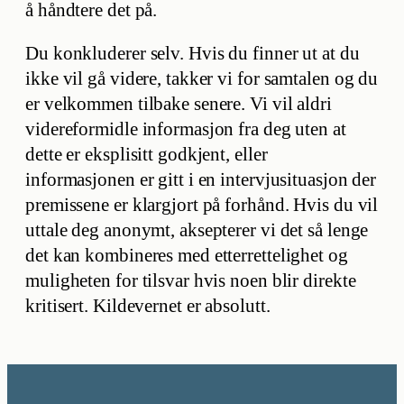
å håndtere det på.
Du konkluderer selv. Hvis du finner ut at du
ikke vil gå videre, takker vi for samtalen og du
er velkommen tilbake senere. Vi vil aldri
videreformidle informasjon fra deg uten at
dette er eksplisitt godkjent, eller
informasjonen er gitt i en intervjusituasjon der
premissene er klargjort på forhånd. Hvis du vil
uttale deg anonymt, aksepterer vi det så lenge
det kan kombineres med etterrettelighet og
muligheten for tilsvar hvis noen blir direkte
kritisert. Kildevernet er absolutt.