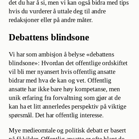
det du har å si, men vi kan også bidra med tips
hvis du vurderer å uttale deg til andre
redaksjoner eller på andre måter.
Debattens blindsone
Vi har som ambisjon å belyse «debattens
blindsone»: Hvordan det offentlige ordskiftet
vil bli mer nyansert hvis offentlig ansatte
bidrar med hva de kan og vet. Offentlig
ansatte har ikke bare høy kompetanse, men
unik erfaring fra forvaltning som gjør at de
kan ha et litt annerledes perspektiv på viktige
spørsmål. Det har offentlig interesse.
Mye medieomtale og politisk debatt er basert
på få kilder. Offentlig ansatte er ofte blant de