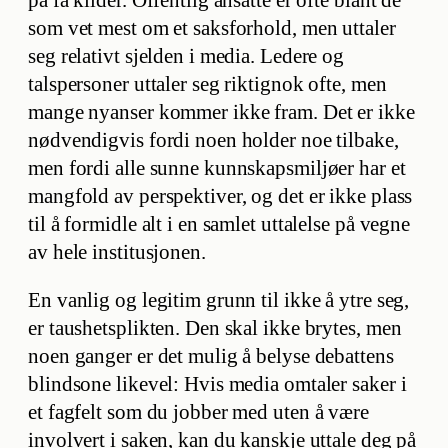
som vet mest om et saksforhold, men uttaler
seg relativt sjelden i media. Ledere og
talspersoner uttaler seg riktignok ofte, men
mange nyanser kommer ikke fram. Det er ikke
nødvendigvis fordi noen holder noe tilbake,
men fordi alle sunne kunnskapsmiljøer har et
mangfold av perspektiver, og det er ikke plass
til å formidle alt i en samlet uttalelse på vegne
av hele institusjonen.
En vanlig og legitim grunn til ikke å ytre seg,
er taushetsplikten. Den skal ikke brytes, men
noen ganger er det mulig å belyse debattens
blindsone likevel: Hvis media omtaler saker i
et fagfelt som du jobber med uten å være
involvert i saken, kan du kanskje uttale deg på