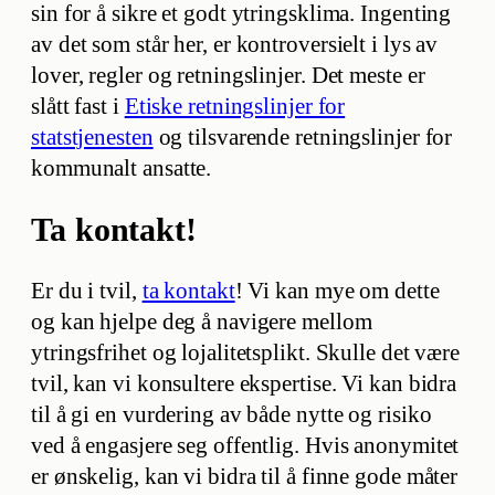
sin for å sikre et godt ytringsklima. Ingenting
av det som står her, er kontroversielt i lys av
lover, regler og retningslinjer. Det meste er
slått fast i
Etiske retningslinjer for
statstjenesten
og tilsvarende retningslinjer for
kommunalt ansatte.
Ta kontakt!
Er du i tvil,
ta kontakt
! Vi kan mye om dette
og kan hjelpe deg å navigere mellom
ytringsfrihet og lojalitetsplikt. Skulle det være
tvil, kan vi konsultere ekspertise. Vi kan bidra
til å gi en vurdering av både nytte og risiko
ved å engasjere seg offentlig. Hvis anonymitet
er ønskelig, kan vi bidra til å finne gode måter