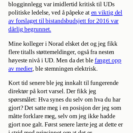
blogginnlegg var imidlertid kritisk til UDs
politiske ledelse, ved å påpeke at
en viktig del
av forslaget til bistandsbudsjett for 2016 var
dårlig begrunnet.
Mine kolleger i Norad elsket det og jeg fikk
flere titalls støttemeldinger, også fra nesten
høyeste nivå i UD. Men da det ble
fanget opp
av medier
, ble stemningen elektrisk.
Kort tid senere ble jeg innkalt til fungerende
direktør på kort varsel. Der fikk jeg
spørsmålet: Hva synes du selv om hva du har
gjort? Det satte meg i en posisjon der jeg som
måtte forklare meg, selv om jeg ikke hadde
gjort noe galt. Først senere lærte jeg at dette er
i strid med prinsippet om at det er