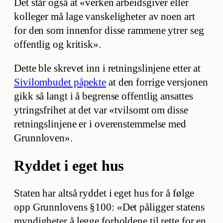
Det står også at «verken arbeidsgiver eller
kolleger må lage vanskeligheter av noen art
for den som innenfor disse rammene ytrer seg
offentlig og kritisk».
Dette ble skrevet inn i retningslinjene etter at
Sivilombudet påpekte
at den forrige versjonen
gikk så langt i å begrense offentlig ansattes
ytringsfrihet at det var «tvilsomt om disse
retningslinjene er i overenstemmelse med
Grunnloven».
R
yddet i eget hus
Staten har altså ryddet i eget hus for å følge
opp Grunnlovens §100: «Det påligger statens
myndigheter å legge forholdene til rette for en