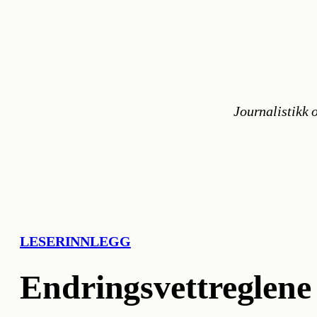
Hopp
til
innhold
Journalistikk o
LESERINNLEGG
Endringsvettreglene