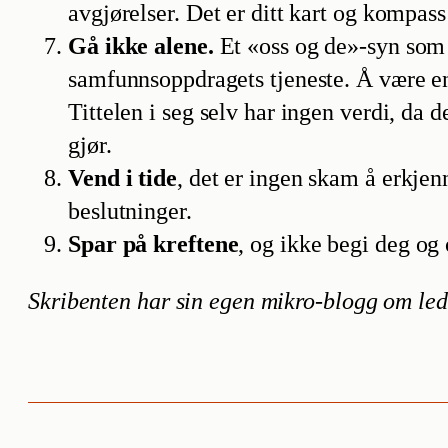
avgjørelser. Det er ditt kart og kompass
Gå ikke alene.
Et «oss og de»-syn som i
samfunnsoppdragets tjeneste. Å være en 
Tittelen i seg selv har ingen verdi, da d
gjør.
Vend i tide
, det er ingen skam å erkjen
beslutninger.
Spar på kreftene
, og ikke begi deg og 
Skribenten har sin egen mikro-blogg om l