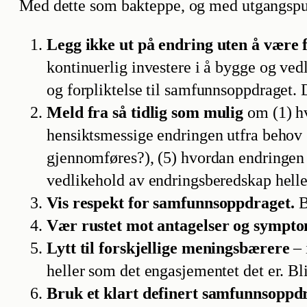
Med dette som bakteppe, og med utgangspunk
Legg ikke ut på endring uten å være 
kontinuerlig investere i å bygge og ved
og forpliktelse til samfunnsoppdraget. D
Meld fra så tidlig som mulig
om (1) hv
hensiktsmessige endringen utfra behov (
gjennomføres?), (5) hvordan endringen fo
vedlikehold av endringsberedskap helle
Vis respekt for samfunnsoppdraget.
B
Vær rustet mot antagelser og sympto
Lytt til forskjellige meningsbærere
– 
heller som det engasjementet det er. Bl
Bruk et klart definert samfunnsoppd