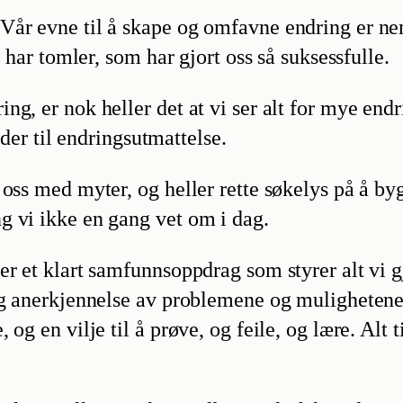
Vår evne til å skape og omfavne endring er ne
i har tomler, som har gjort oss så suksessfulle.
ng, er nok heller det at vi ser alt for mye en
eder til endringsutmattelse.
 oss med myter, og heller rette søkelys på å b
g vi ikke en gang vet om i dag.
r et klart samfunnsoppdrag som styrer alt vi gj
ig anerkjennelse av problemene og mulighetene 
og en vilje til å prøve, og feile, og lære. Alt 