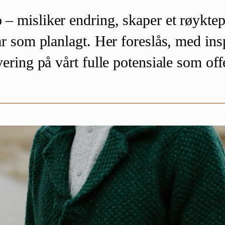
o – misliker endring, skaper et røykt
går som planlagt. Her foreslås, med insp
vering på vårt fulle potensiale som offe