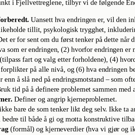
t i Fjellvettreglene, tilbyr vi de følgende En
forberedt.
Uansett hva endringen er, vil den i
likeholde tillit, psykologisk trygghet, inklud
et er for sent om du først tenker på dette når d
a som er endringen, (2) hvorfor endringen er n
tilpass fart og valg etter forholdene), (4) hvor
rplikter på alle nivå, og (6) hva endringen bet
r enn å slå ned på endringsmotstand – som oft
ruk tid på å definere problemet sammen med an
mer.
Definer og angrip kjerneproblemet.
ikke bare de som tenker likt deg selv. Ikke ta
i bedre til både å gi og motta konstruktive til
rag
(formål) og kjerneverdier (hva vi gjør og ikk