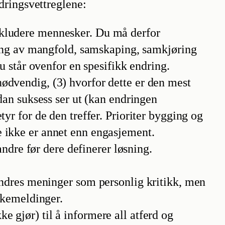
dringsvettreglene:
nkludere mennesker. Du må derfor
ering av mangfold, samskaping, samkjøring
u står ovenfor en spesifikk endring.
ødvendig, (3) hvorfor dette er den mest
dan suksess ser ut (kan endringen
yr for de den treffer. Prioriter bygging og
e ikke er annet enn engasjement.
dre før dere definerer løsning.
 andres meninger som personlig kritikk, men
bakemeldinger.
e gjør) til å informere all atferd og