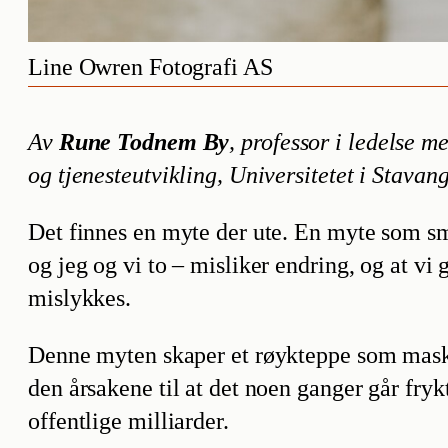
Line Owren Fotografi AS
Av
Rune Todnem By
, professor i ledelse 
og tjenesteutvikling, Universitetet i Stavang
Det finnes en myte der ute. En myte som smy
og jeg og vi to – misliker endring, og at v
mislykkes.
Denne myten skaper et røykteppe som masker
den årsakene til at det noen ganger går fryk
offentlige milliarder.