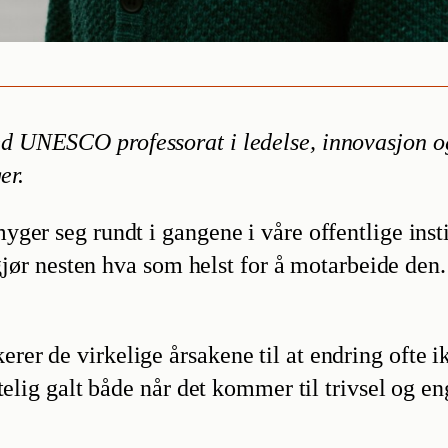
med UNESCO professorat i ledelse, innovasjon og
er.
ger seg rundt i gangene i våre offentlige insti
i gjør nesten hva som helst for å motarbeide de
er de virkelige årsakene til at endring ofte i
telig galt både når det kommer til trivsel og e